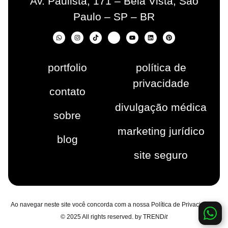
Av. Paulista, 171 – Bela Vista, São
Paulo – SP – BR
portfolio
política de
privacidade
contato
divulgação médica
sobre
marketing jurídico
blog
site seguro
Ao navegar neste site você concorda com a nossa Política de Privacidade |
© 2025 All rights reserved. by TREND
it